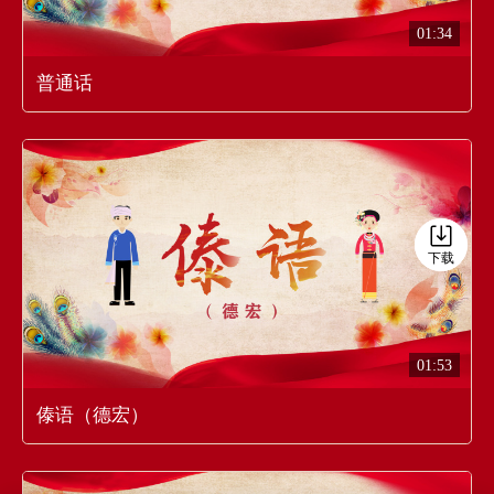
01:34
普通话
下载
下载
01:53
傣语（德宏）